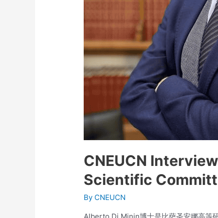
CNEUCN Interview s
Scientific Commi
By
CNEUCN
Alberto Di Minin博士是比萨