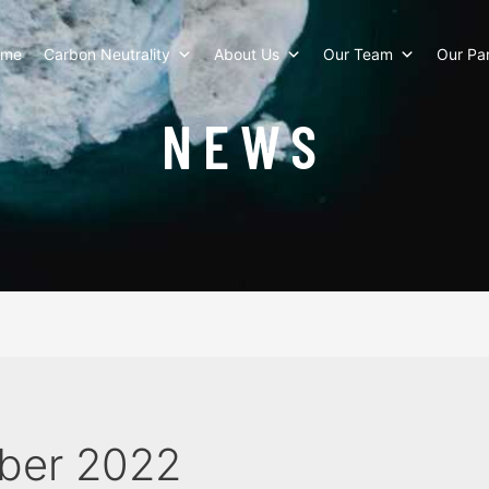
ome
Carbon Neutrality
About Us
Our Team
Our Pa
NEWS
ber 2022