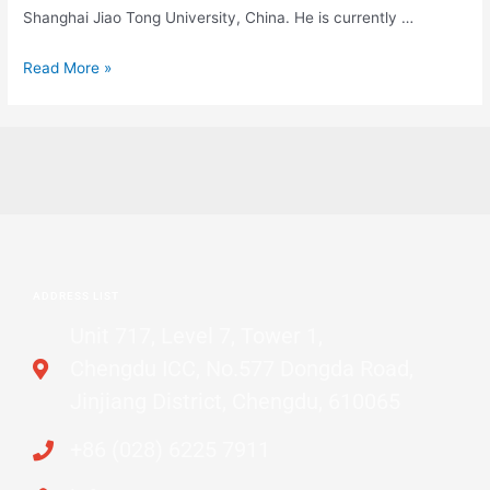
Shanghai Jiao Tong University, China. He is currently …
Read More »
ADDRESS LIST
Unit 717, Level 7, Tower 1,
Chengdu ICC, No.577 Dongda Road,
Jinjiang District, Chengdu, 610065
+86 (028) 6225 7911