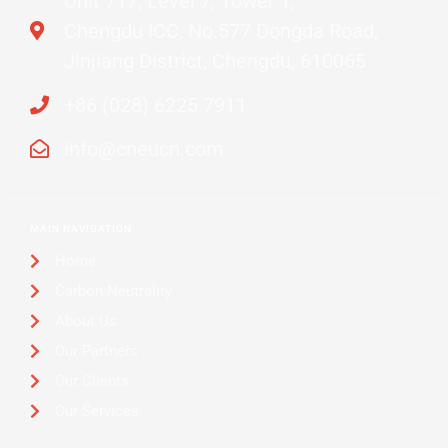
Unit 717, Level 7, Tower 1,
Chengdu ICC, No.577 Dongda Road,
Jinjiang District, Chengdu, 610065
+86 (028) 6225 7911
info@cneucn.com
MAIN NAVIGATION
Home
Carbon Neutrality
About Us
Our Partners
Our Clients
Our Services